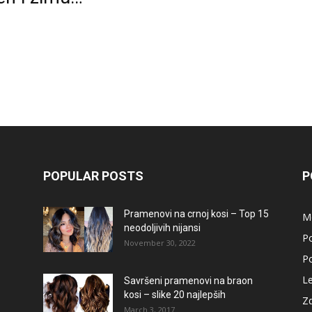
POPULAR POSTS
P
Pramenovi na crnoj kosi – Top 15
M
neodoljivih nijansi
Po
November 30, 2022
Po
L
Savršeni pramenovi na braon
kosi – slike 20 najlepših
Zd
March 3, 2017