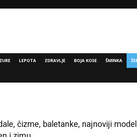
ZURE
LEPOTA
ZDRAVLJE
BOJA KOSE
ŠMINKA
ŽE
ale, čizme, baletanke, najnoviji modeli
sen i zimu…