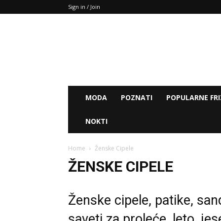
Sign in / Join
MODA
POZNATI
POPULARNE FRI
NOKTI
Home
Ženske Cipele
ŽENSKE CIPELE
Ženske cipele, patike, sand
saveti za proleće, leto, je