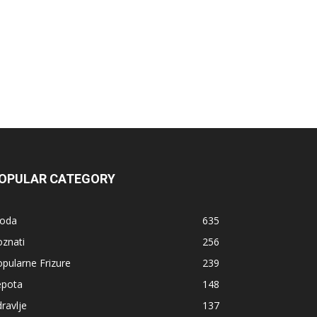
OPULAR CATEGORY
oda
635
znati
256
pularne Frizure
239
epota
148
ravlje
137