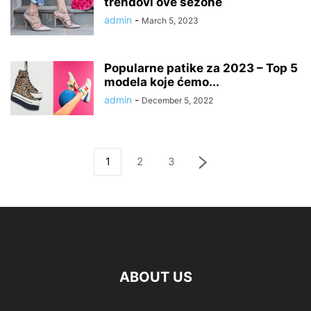
trendovi ove sezone
admin
-
March 5, 2023
Popularne patike za 2023 – Top 5
modela koje ćemo...
admin
-
December 5, 2022
1
2
3
ABOUT US