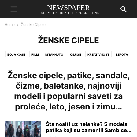
NEWSPAPER
DISCOVER THE ART OF PUBLISHING
Home
Ženske Cipele
ŽENSKE CIPELE
BOJA KOSE
FILM
ISTAKNUTO
KNJIGE
KREATIVNOST
LEPOTA
LJUBAV
MODA
MUZIKA
NAKIT
NAOČARE
NEDELJNI HOROSKOP
NEGA KOSE
NOKTI
NUTRICIONIZAM
Ženske cipele, patike, sandale,
PARFEMI
PIĆA
POPULARNE FRIZURE
POZNATI
PUTOVANJA
čizme, baletanke, najnoviji
SATOVI
SAVETI
ŠMINKA
ŠOPING
TEHNOLOGIJA
modeli i popularni saveti za
UREĐENJE DOMA
VESTI
ZABAVA
ZANIMLJIVOSTI
ZDRAVLJE
ŽENSKE CIPELE
ŽENSKE TORBE
proleće, leto, jesen i zimu…
Šta nositi uz helanke? 5 modela
patika koji su zamenili Sambice...