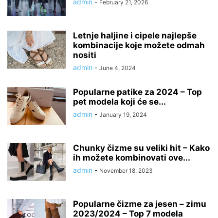
admin
-
February 21, 2026
Letnje haljine i cipele najlepše
kombinacije koje možete odmah
nositi
admin
-
June 4, 2024
Popularne patike za 2024 – Top
pet modela koji će se...
admin
-
January 19, 2024
Chunky čizme su veliki hit – Kako
ih možete kombinovati ove...
admin
-
November 18, 2023
Popularne čizme za jesen – zimu
2023/2024 – Top 7 modela