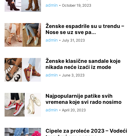
admin
-
October 19, 2023
Ženske espadrile su u trendu –
Nose se uz sve pa...
admin
-
July 31, 2023
Ženske klasične sandale koje
nikada neće izaći iz mode
admin
-
June 3, 2023
Najpopularnije patike svih
vremena koje svi rado nosimo
admin
-
April 20, 2023
Cipele za proleće 2023 – Vodeći