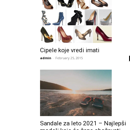
Cipele koje vredi imati
admin
-
February 25, 2015
Sandale za leto 2021 – Najlepši