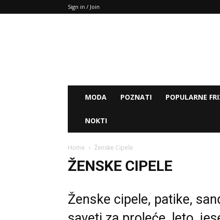
Sign in / Join
MODA
POZNATI
POPULARNE FRI
NOKTI
Home
Ženske Cipele
ŽENSKE CIPELE
Ženske cipele, patike, sand
saveti za proleće, leto, je