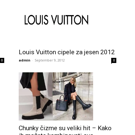
Louis Vuitton cipele za jesen 2012
admin
-
September 9, 2012
0
0
Chunky čizme su veliki hit – Kako