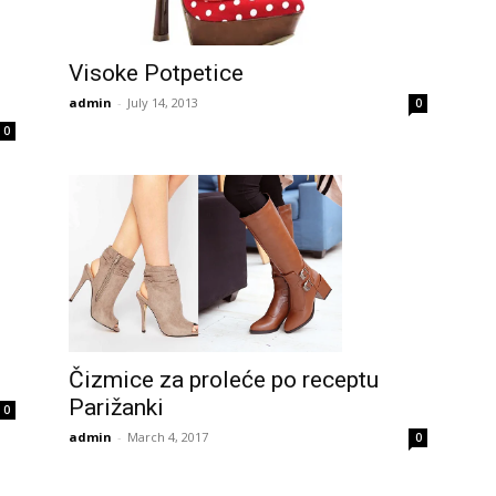
Visoke Potpetice
admin
-
July 14, 2013
0
0
Čizmice za proleće po receptu
Parižanki
0
admin
-
March 4, 2017
0