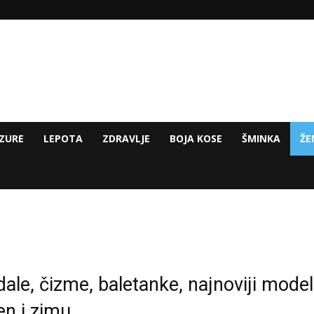
ZURE
LEPOTA
ZDRAVLJE
BOJA KOSE
ŠMINKA
ŽE
ale, čizme, baletanke, najnoviji modeli
sen i zimu…