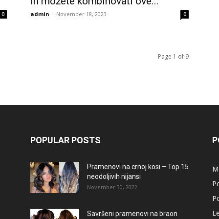
ih možete kombinovati ove...
admin
-
November 18, 2023
0
0
Page 1 of 9
POPULAR POSTS
P
Pramenovi na crnoj kosi – Top 15
M
neodoljivih nijansi
Po
November 30, 2022
Po
L
Savršeni pramenovi na braon