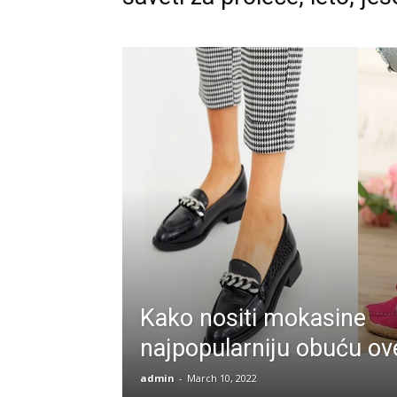
Kako nositi mokasine
najpopularniju obuću ov
admin
-
March 10, 2022