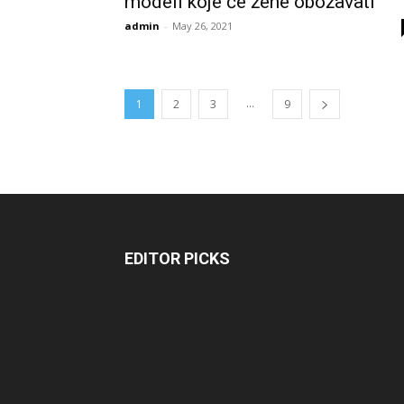
modeli koje će žene obožavati
admin
-
May 26, 2021
...
1
2
3
9
EDITOR PICKS