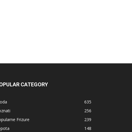
OPULAR CATEGORY
oda
635
znati
256
pularne Frizure
239
epota
148