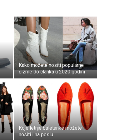
Kako možete nositi popularne
čizme do članka u 2020 godini
 –
Koje letnje baletanke možete
nositi i na poslu