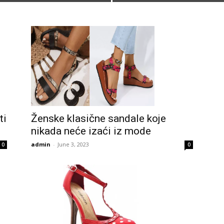
ti
Ženske klasične sandale koje
nikada neće izaći iz mode
admin
-
June 3, 2023
0
0