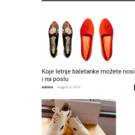
Koje letnje baletanke možete nosi
i na poslu
admin
-
August 4, 2014