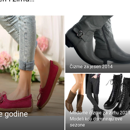
Čizme za jesen 2014
e godine
Moderne čizme za zimu 2021
Modeli koji dominiraju ove
sezone