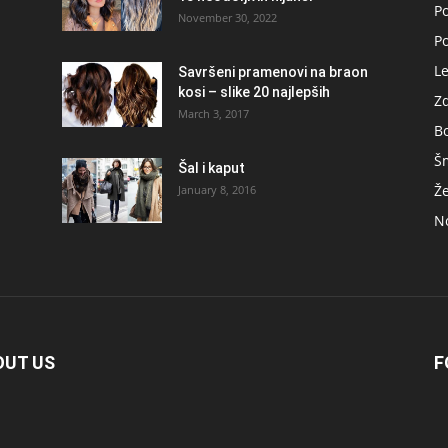
Po
November 30, 2022
P
L
Savršeni pramenovi na braon
kosi – slike 20 najlepših
Zd
March 3, 2017
B
Š
Šal i kaput
Ž
January 8, 2016
No
OUT US
F