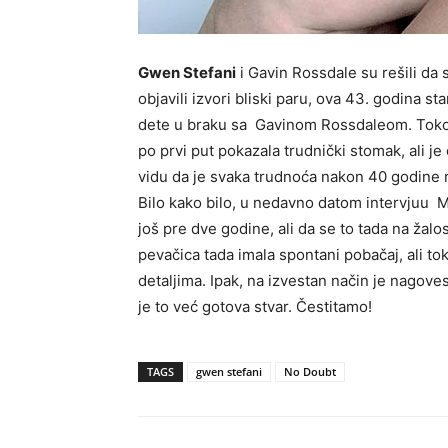
Gwen Stefani
i Gavin Rossdale su rešili da 
objavili izvori bliski paru, ova 43. godina s
dete u braku sa Gavinom Rossdaleom.
Toko
po prvi put pokazala trudnički stomak, ali je
vidu da je svaka trudnoća nakon 40 godine r
Bilo kako bilo, u nedavno datom intervjuu Mar
još pre dve godine, ali da se to tada na žalost
pevačica tada imala spontani pobačaj, ali to
detaljima. Ipak, na izvestan način je nagove
je to već gotova stvar. Čestitamo!
TAGS
gwen stefani
No Doubt