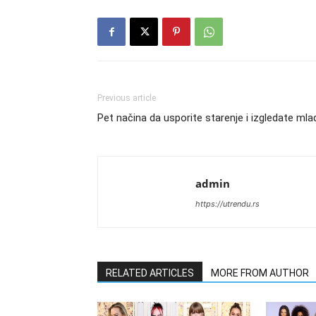
Previous article
Pet načina da usporite starenje i izgledate ml
admin
https://utrendu.rs
RELATED ARTICLES
MORE FROM AUTHOR