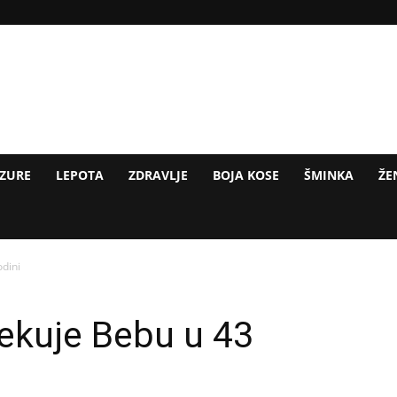
IZURE
LEPOTA
ZDRAVLJE
BOJA KOSE
ŠMINKA
ŽE
dini
ekuje Bebu u 43