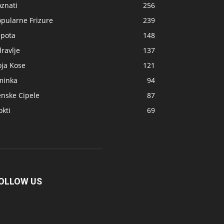
znati
256
opularne Frizure
239
epota
148
ravlje
137
oja Kose
121
minka
94
enske Cipele
87
kti
69
OLLOW US