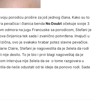
svoju porodicu prošire za još jednog člana. Kako su to
tara pevačica i članica benda
No Doubt
očekuje svoje 3
m odmora na jugu Francuske sa porodicom, Stefani je
 ova činjenica tek sada i zvanično potvrđena. Imajući u
izična, ovo je svakako hrabar potez slavne pevačice.
ie Claire, Stefani je nagovestila da je želela da rodi
 nije desilo. To je bio i prvi blagi nagoveštaj da je
kom intervjua nije želela da se o tome razgovara u
stila da neće odustati od te ideje da ponovo rodi. Sada