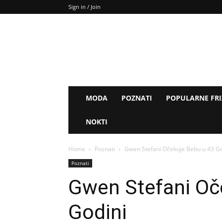
Sign in / Join
MODA
POZNATI
POPULARNE FR
NOKTI
Home
Poznati
Gwen Stefani Očekuje Bebu u 43 Go
Poznati
Gwen Stefani Oč
Godini