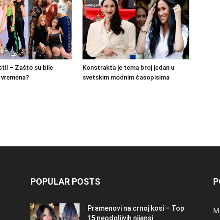
stil – Zašto su bile
Konstrakta je tema broj jedan u
g vremena?
svetskim modnim časopisima
POPULAR POSTS
P
Pramenovi na crnoj kosi – Top
M
15 neodoljivih nijansi