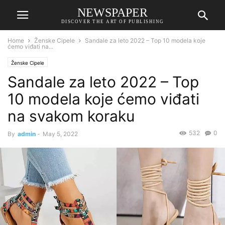
NEWSPAPER
DISCOVER THE ART OF PUBLISHING
Home
Ženske Cipele
Sandale za leto 2022 – Top 10 modela koje
ćemo viđati na...
Ženske Cipele
Sandale za leto 2022 – Top
10 modela koje ćemo viđati
na svakom koraku
532
0
By
admin
-
May 5, 2022