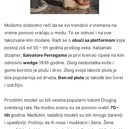
Možemo slobodno reći da se svi trendovi s’vremena na
vreme ponovo vraćaju u modu. To se odnosi i na ove
takozvane klin modele. Radi se o
obući sa platformom
koja
postoji još od 30 – tih godina prošlog veka. Italijanski
dizajner,
Salvatore Ferragamo
je prvi kreirao cipele na klin
odnosno
wedge
1936 godine. Zbog nedostatka kože i
gume koristio je plutu i drvo. Zbog svoje lakoće pluta je
bila popularnija od drveta.
Đon od plute
je takođe bio čvrst
i izdržljiv.
Prvobitni modeli su bili veoma popularni tokom Drugog
svetskog rata. Na modnu scenu su se ponovo vratili
70 –
tih
godina. Međutim, tadašnji modeli su bili mnogo šareniji
i upadljiviji. Počinju da ih nose i muškarci i žene. Žene