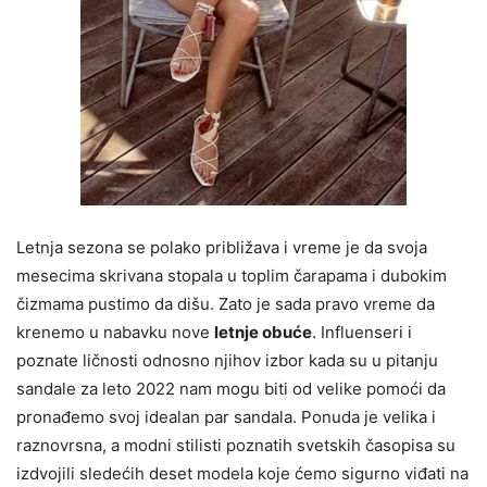
Letnja sezona se polako približava i vreme je da svoja
mesecima skrivana stopala u toplim čarapama i dubokim
čizmama pustimo da dišu. Zato je sada pravo vreme da
krenemo u nabavku nove
letnje obuće
. Influenseri i
poznate ličnosti odnosno njihov izbor kada su u pitanju
sandale za leto 2022 nam mogu biti od velike pomoći da
pronađemo svoj idealan par sandala. Ponuda je velika i
raznovrsna, a modni stilisti poznatih svetskih časopisa su
izdvojili sledećih deset modela koje ćemo sigurno viđati na