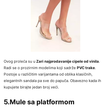
Ovog proleća su u
Zari
najprodavanije cipele od vinila
.
Radi se o prozirnim modelima koji sadrže
PVC trake
.
Postoje u različitim varijantama od oblika klasičnih,
elegantnih sandala pa sve do papuča. Obavezno kada ih
kupujete birajte jedan broj veći.
5.Mule sa platformom