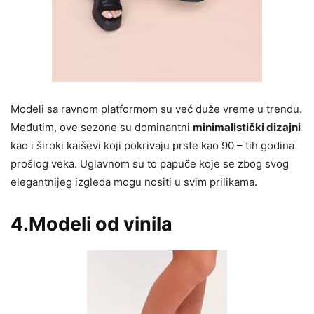
Modeli sa ravnom platformom su već duže vreme u trendu.
Međutim, ove sezone su dominantni
minimalistički dizajni
kao i široki kaiševi koji pokrivaju prste kao 90 – tih godina
prošlog veka. Uglavnom su to papuče koje se zbog svog
elegantnijeg izgleda mogu nositi u svim prilikama.
4.Modeli od vinila