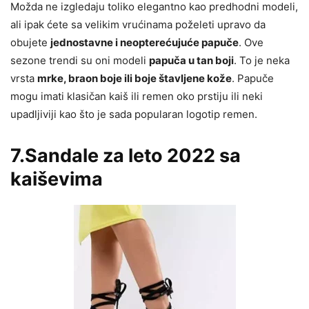
Možda ne izgledaju toliko elegantno kao predhodni modeli,
ali ipak ćete sa velikim vrućinama poželeti upravo da
obujete
jednostavne i neopterećujuće papuče
. Ove
sezone trendi su oni modeli
papuča u tan boji
. To je neka
vrsta
mrke, braon boje ili boje štavljene kože
. Papuče
mogu imati klasičan kaiš ili remen oko prstiju ili neki
upadljiviji kao što je sada popularan logotip remen.
7.Sandale za leto 2022 sa
kaiševima