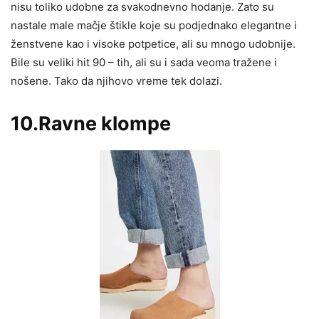
nisu toliko udobne za svakodnevno hodanje. Zato su
nastale male mačje štikle koje su podjednako elegantne i
ženstvene kao i visoke potpetice, ali su mnogo udobnije.
Bile su veliki hit 90 – tih, ali su i sada veoma tražene i
nošene. Tako da njihovo vreme tek dolazi.
10.Ravne klompe