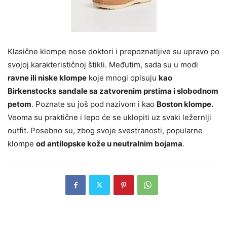
Klasične klompe nose doktori i prepoznatljive su upravo po
svojoj karakterističnoj štikli. Međutim, sada su u modi
ravne ili niske klompe
koje mnogi opisuju
kao
Birkenstocks
sandale sa zatvorenim prstima i slobodnom
petom
. Poznate su još pod nazivom i kao
Boston klompe.
Veoma su praktične i lepo će se uklopiti uz svaki ležerniji
outfit. Posebno su, zbog svoje svestranosti, popularne
klompe
od antilopske kože u neutralnim bojama
.