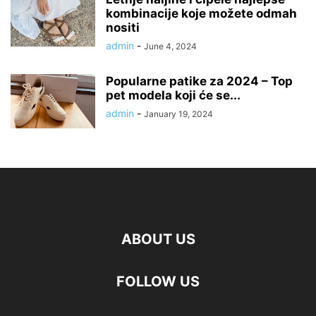
kombinacije koje možete odmah
nositi
admin
-
June 4, 2024
Popularne patike za 2024 – Top
pet modela koji će se...
admin
-
January 19, 2024
ABOUT US
FOLLOW US