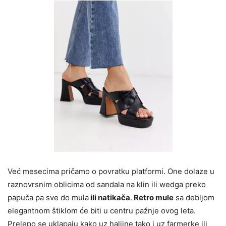
Već mesecima pričamo o povratku platformi. One dolaze u
raznovrsnim oblicima od sandala na klin ili wedga preko
papuča pa sve do mula
ili natikača
.
Retro mule
sa debljom
elegantnom štiklom će biti u centru pažnje ovog leta.
Prelepo se uklapaju kako uz haljine tako i uz farmerke ili