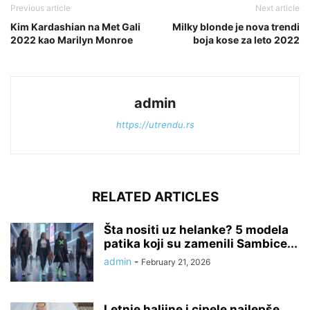
Previous article
Next article
Kim Kardashian na Met Gali
Milky blonde je nova trendi
2022 kao Marilyn Monroe
boja kose za leto 2022
admin
https://utrendu.rs
RELATED ARTICLES
Šta nositi uz helanke? 5 modela
patika koji su zamenili Sambice...
admin
-
February 21, 2026
Letnje haljine i cipele najlepše