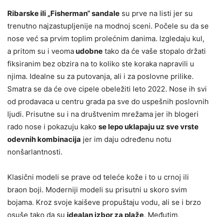
Ribarske ili „Fisherman“ sandale
su prve na listi jer su
trenutno najzastupljenije na modnoj sceni. Počele su da se
nose već sa prvim toplim prolećnim danima. Izgledaju kul,
a pritom su i veoma
udobne
tako da će vaše stopalo držati
fiksiranim bez obzira na to koliko ste koraka napravili u
njima. Idealne su za putovanja, ali i za poslovne prilike.
Smatra se da će ove cipele obeležiti leto 2022. Nose ih svi
od prodavaca u centru grada pa sve do uspešnih poslovnih
ljudi. Prisutne su i na društvenim mrežama jer ih blogeri
rado nose i pokazuju kako
se lepo uklapaju uz sve vrste
odevnih kombinacija
jer im daju određenu notu
nonšarlantnosti.
Klasični modeli se prave od teleće kože i to u crnoj ili
braon boji. Moderniji modeli su prisutni u skoro svim
bojama. Kroz svoje kaiševe propuštaju vodu, ali se i brzo
osuše tako da su
idealan izbor za plaže
. Međutim,