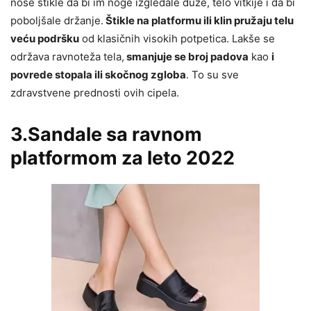
nose štikle da bi im noge izgledale duže, telo vitkije i da bi
poboljšale držanje.
Štikle na platformu ili klin pružaju telu
veću podršku
od klasičnih visokih potpetica. Lakše se
održava ravnoteža tela,
smanjuje se broj padova
kao
i
povrede stopala ili skočnog zgloba
. To su sve
zdravstvene prednosti ovih cipela.
3.Sandale sa ravnom
platformom za leto 2022