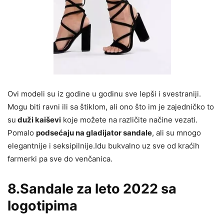
Ovi modeli su iz godine u godinu sve lepši i svestraniji.
Mogu biti ravni ili sa štiklom, ali ono što im je zajedničko to
su
duži kaiševi
koje možete na različite načine vezati.
Pomalo
podsećaju na gladijator sandale
, ali su mnogo
elegantnije i seksipilnije.Idu bukvalno uz sve od kraćih
farmerki pa sve do venčanica.
8.Sandale za leto 2022 sa
logotipima