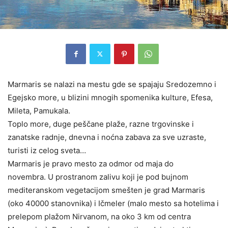
Marmaris se nalazi na mestu gde se spajaju Sredozemno i
Egejsko more, u blizini mnogih spomenika kulture, Efesa,
Mileta, Pamukala.
Toplo more, duge peščane plaže, razne trgovinske i
zanatske radnje, dnevna i noćna zabava za sve uzraste,
turisti iz celog sveta…
Marmaris je pravo mesto za odmor od maja do
novembra. U prostranom zalivu koji je pod bujnom
mediteranskom vegetacijom smešten je grad Marmaris
(oko 40000 stanovnika) i Ičmeler (malo mesto sa hotelima i
prelepom plažom Nirvanom, na oko 3 km od centra