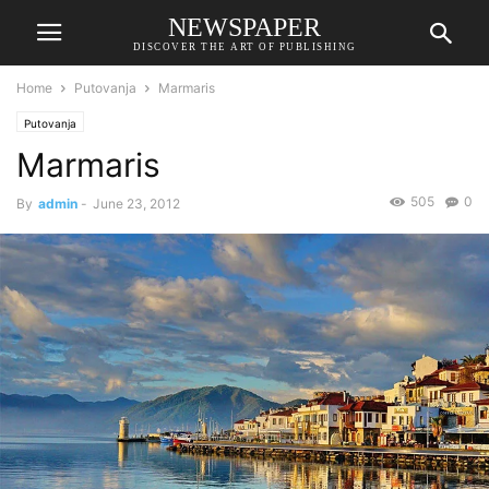
NEWSPAPER
DISCOVER THE ART OF PUBLISHING
Home
Putovanja
Marmaris
Putovanja
Marmaris
505
0
By
admin
-
June 23, 2012