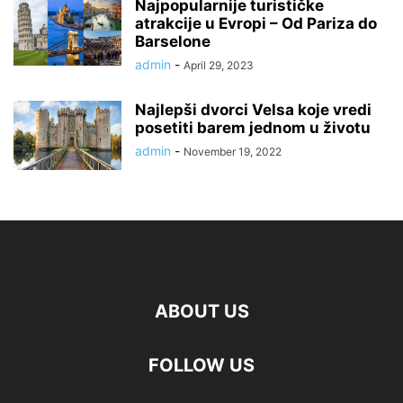
Najpopularnije turističke
atrakcije u Evropi – Od Pariza do
Barselone
admin
-
April 29, 2023
Najlepši dvorci Velsa koje vredi
posetiti barem jednom u životu
admin
-
November 19, 2022
ABOUT US
FOLLOW US