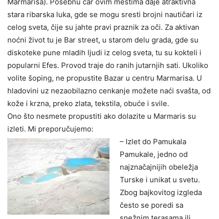
Marmarisa). Posebnu čar ovim mestima daje atraktivna
stara ribarska luka, gde se mogu sresti brojni nautičari iz
celog sveta, čije su jahte pravi praznik za oči. Za aktivan
noćni život tu je Bar street, u starom delu grada, gde su
diskoteke pune mladih ljudi iz celog sveta, tu su kokteli i
popularni Efes. Provod traje do ranih jutarnjih sati. Ukoliko
volite šoping, ne propustite Bazar u centru Marmarisa. U
hladovini uz nezaobilazno cenkanje možete naći svašta, od
kože i krzna, preko zlata, tekstila, obuće i svile.
Ono što nesmete propustiti ako dolazite u Marmaris su
izleti. Mi preporučujemo:
– Izlet do Pamukala
Pamukale, jedno od
najznačajnijih obeležja
Turske i unikat u svetu.
Zbog bajkovitog izgleda
često se poredi sa
snežnim terasama ili