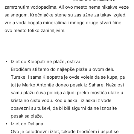
zamrznutim vodopadima. Ali ovo mesto nema nikakve veze
sa snegom. Krečnjačke stene su zaslužne za takav izgled,
vrela voda bogata mineralima i mnoge druge stvari čine
ovo mesto toliko zanimljivim.
Izlet do Kleopatrine plaže, ostrva
Brodićem stižemo do najlepše plaže u ovom delu
Turske. I sama Kleopatra je ovde volela da se kupa, pa
joj je Marko Antonije doneo pesak iz Sahare. Nažalost
samu plažu čuva policija a ljudi preko mostića ulaze u
kristalno čistu vodu. Kod ulaska i izlaska iz vode
obavezni su tuševi, da bi bili sigurni da ne iznosite
pesak sa plaže.
Izlet do Daliana
Ovo je celodnevni izlet, takođe brodićem i usput se