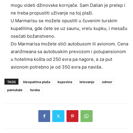
mogu videti džinovske kornjače. Sam Dalian je prelep i
ne treba propustiti uživanje na toj plaži.
U Marmarisu se možete opustiti u čuvenim turskim
kupatilima, gde ćete se uz saunu, vrelu kupku, i mesažu
osećati božanstveno.
Do Marmarisa možete stići autobusom ili avionom. Cena
aranžmeana sa autobuskim prevozom i polupansionom
u hotelima košta od 250 evra pa nagore, a za put
avionom potrebno je od 350 evra pa naviše.
TAGS
kleopatrina plaža
kupovina
letovanje
odmor
pamukale
turska